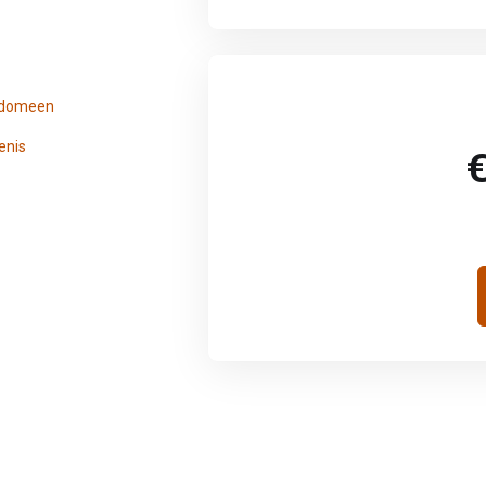
s domeen
enis
€