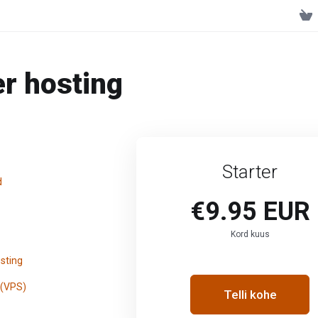
er hosting
Starter
d
€9.95 EUR
Kord kuus
sting
 (VPS)
Telli kohe