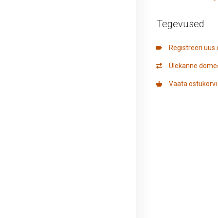
Tegevused
Registreeri uu
Ülekanne dome
Vaata ostukorvi