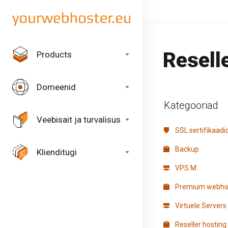
Resell
Products
Domeenid
Kategooriad
Veebisait ja turvalisus
SSL sertifikaadi
Backup
Klienditugi
VPS M
Premium webho
Virtuele Servers
Reseller hosting