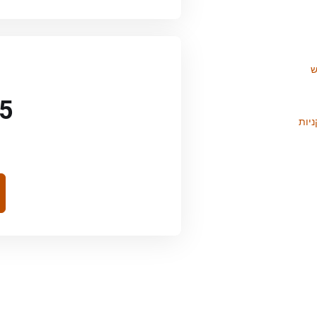
ש
UR
יות