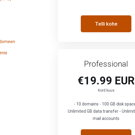
Telli kohe
s domeen
enis
Professional
€19.99 EUR
Kord kuus
- 10 domains - 100 GB disk space
Unlimited GB data transfer - Unlimi
mail accounts