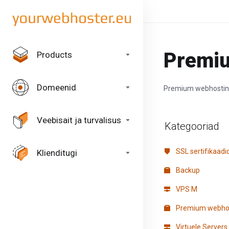
Premi
Products
Domeenid
Premium webhosti
Veebisait ja turvalisus
Kategooriad
SSL sertifikaadi
Klienditugi
Backup
VPS M
Premium webho
Virtuele Servers