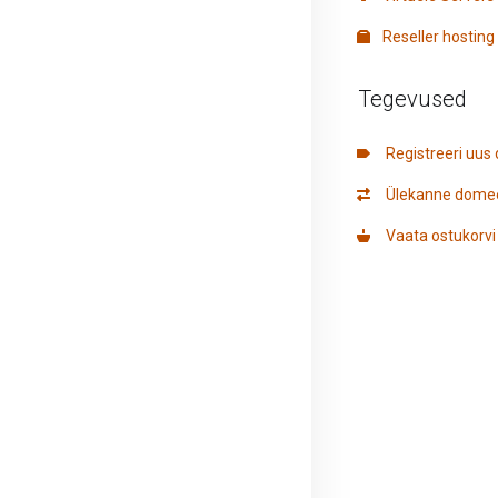
Reseller hosting
Tegevused
Registreeri uu
Ülekanne dome
Vaata ostukorvi