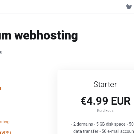
um webhosting
ng
Starter
d
€4.99 EUR
Kord kuus
sting
- 2 domains - 5 GB disk space - 5
data transfer - 50 e-mail accoun
 (VPS)