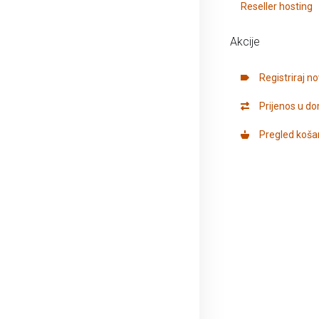
Reseller hosting
Akcije
Registriraj 
Prijenos u d
Pregled koša