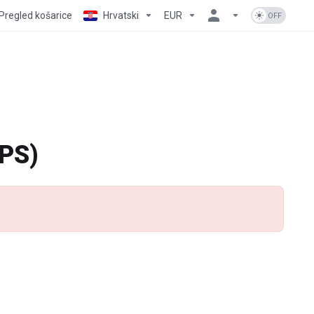
Pregled košarice
Hrvatski
EUR
VPS)