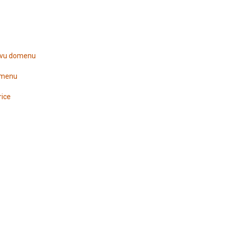
novu domenu
omenu
rice