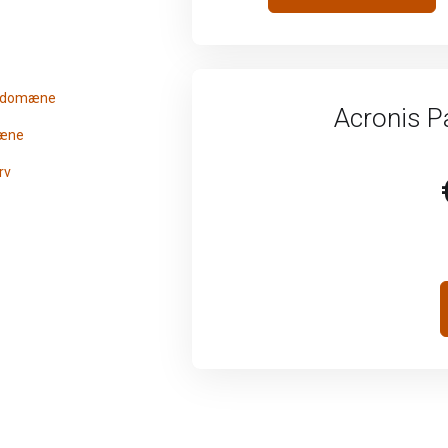
t domæne
Acronis P
mæne
rv