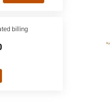
ed billing
ید
R