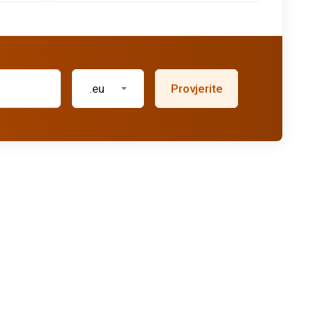
.eu
Provjerite