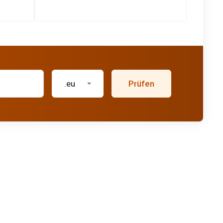
.eu
Prüfen