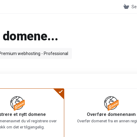
Se
t domene...
Premium webhosting - Professional
strere et nytt domene
Overføre domenenavn
menenavnet du vil registrere over
Overfør domenet fra en annen regi
ekk om det er tilgjengelig.