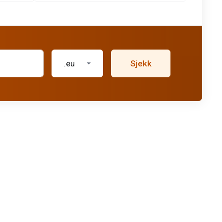
.eu
Sjekk