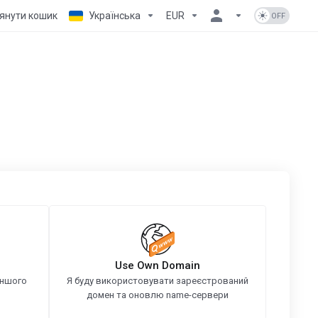
янути кошик
Українська
EUR
Use Own Domain
іншого
Я буду використовувати зареєстрований
домен та оновлю name-сервери